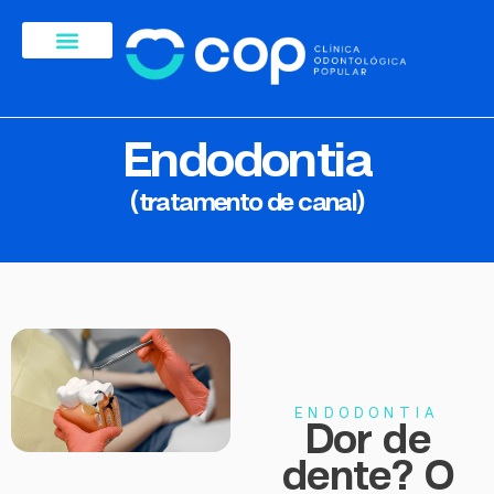
Endodontia
(tratamento de canal)
ENDODONTIA
Dor de
dente? O