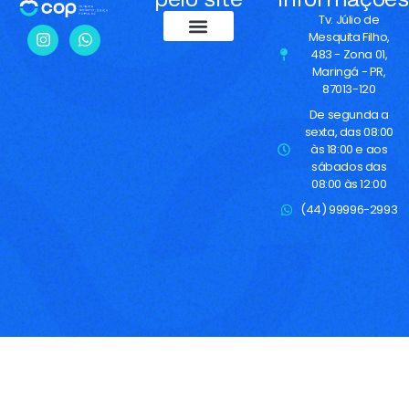
Tv. Júlio de
Mesquita Filho,
483 - Zona 01,
Maringá - PR,
87013-120
De segunda a
sexta, das 08:00
às 18:00 e aos
sábados das
08:00 às 12:00
(44) 99996-2993