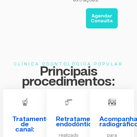
Agendar
Consulta
CLÍNICA ODONTOLÓGICA POPULAR
Principais
procedimentos:
Tratamento
Retratamento
Acompanh
de
endodôntico:
radiográfico
canal:
realizado
para